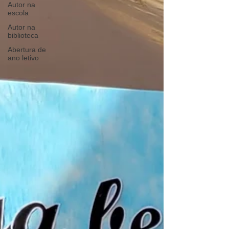
Autor na
escola
Autor na
biblioteca
Abertura de
ano letivo