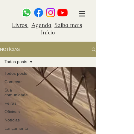
Livros
Agenda
Saiba mais
Início
NOTÍCIAS
Todos posts
Todos posts
Começar
Sua
comunidade
Feiras
Oficinas
Notícias
Lançamento