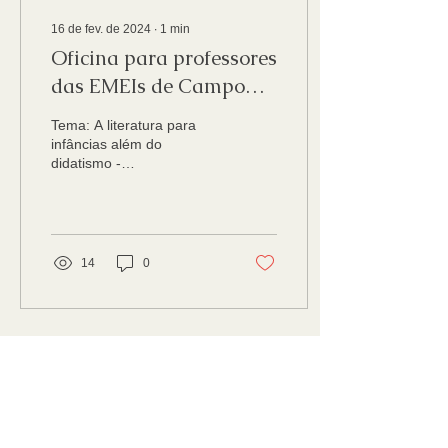
16 de fev. de 2024
∙
1
min
Oficina para professores
das EMEIs de Campo
Bom
Tema: A literatura para
infâncias além do
didatismo -
(RE)significando práticas
pedagógicas na Educação
Infantil
14
0