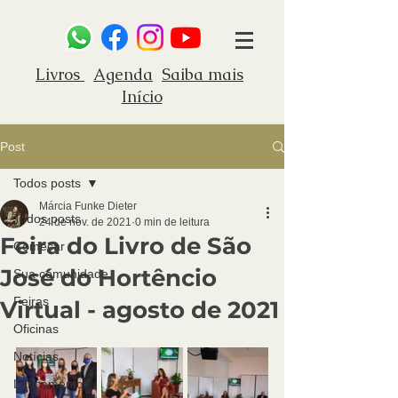
Livros
Agenda
Saiba mais
Início
Post
Todos posts
Márcia Funke Dieter
Todos posts
24 de nov. de 2021
0 min de leitura
Feira do Livro de São
Começar
José do Hortêncio
Sua comunidade
Feiras
Virtual - agosto de 2021
Oficinas
Notícias
Lançamento