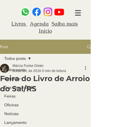
Livros
Agenda
Saiba mais
Início
Post
Todos posts
Márcia Funke Dieter
Todos posts
30 de set. de 2016
0 min de leitura
Feira do Livro de Arroio
Começar
do Sal/RS
Sua comunidade
Feiras
Oficinas
Notícias
Lançamento