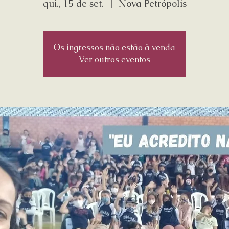
qui., 15 de set.
  |  
Nova Petrópolis
Os ingressos não estão à venda
Ver outros eventos