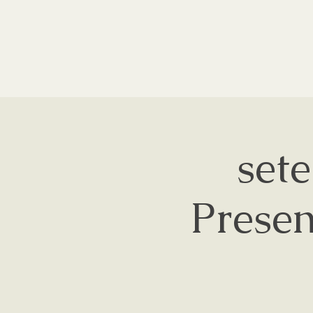
set
Presen