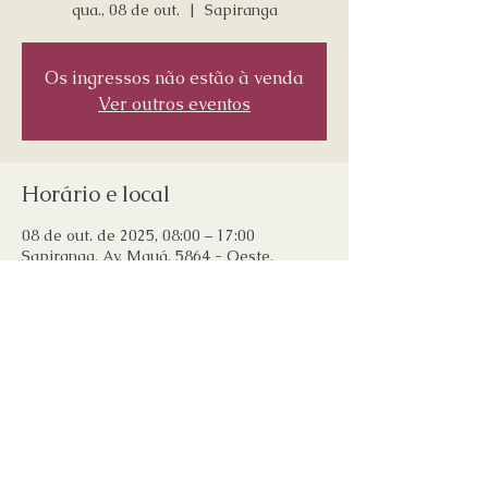
qua., 08 de out.
  |  
Sapiranga
Os ingressos não estão à venda
Ver outros eventos
Horário e local
08 de out. de 2025, 08:00 – 17:00
Sapiranga, Av. Mauá, 5864 - Oeste,
Sapiranga - RS, 93815-016, Brasil
Compartilhe esse evento