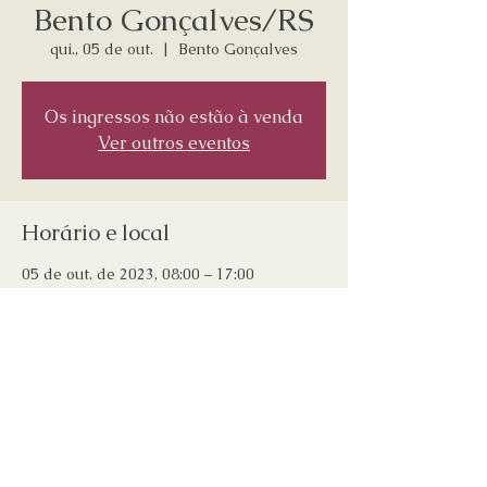
Bento Gonçalves/RS
qui., 05 de out.
  |  
Bento Gonçalves
Os ingressos não estão à venda
Ver outros eventos
Horário e local
05 de out. de 2023, 08:00 – 17:00
Bento Gonçalves, Bento Gonçalves, RS,
95700-000, Brasil
Compartilhe esse evento