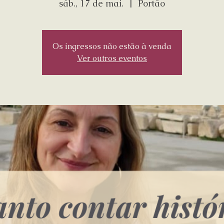
sáb., 17 de mai.
  |  
Portão
Os ingressos não estão à venda
Ver outros eventos