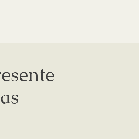
esente
das