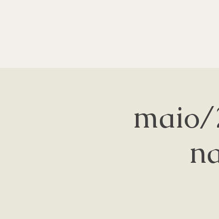
maio/
na