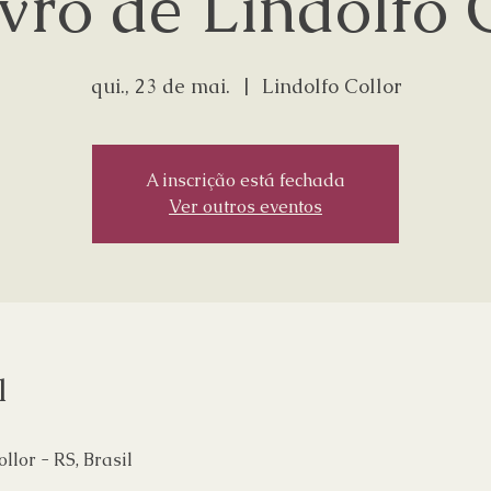
vro de Lindolfo 
qui., 23 de mai.
  |  
Lindolfo Collor
A inscrição está fechada
Ver outros eventos
l
ollor - RS, Brasil