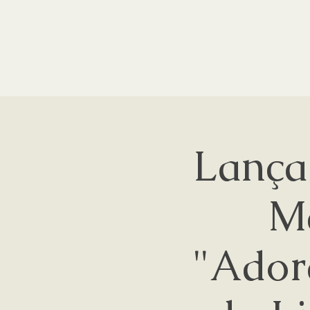
Lança
Má
"Adorá