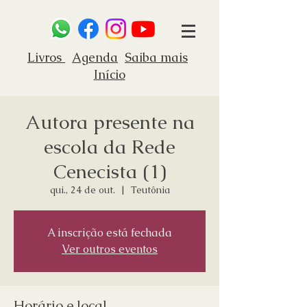
Livros
Agenda
Saiba mais
Início
Autora presente na
escola da Rede
Cenecista (1)
qui., 24 de out.
  |  
Teutônia
A inscrição está fechada
Ver outros eventos
Horário e local