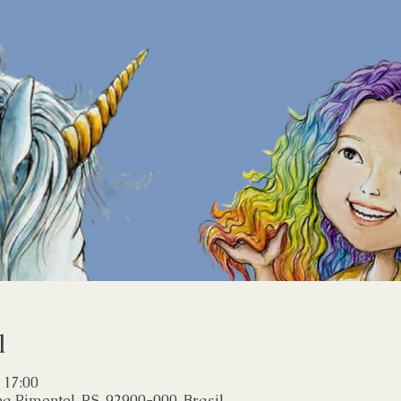
l
 17:00
 Pimentel, RS, 92900-000, Brasil