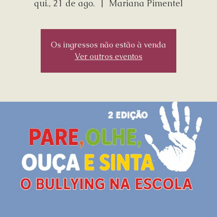
qui., 21 de ago.
  |  
Mariana Pimentel
Os ingressos não estão à venda
Ver outros eventos