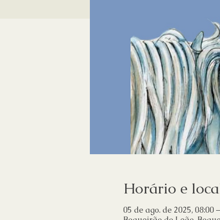
Horário e loca
05 de ago. de 2025, 08:00 –
Boqueirão do Leão, Boquei