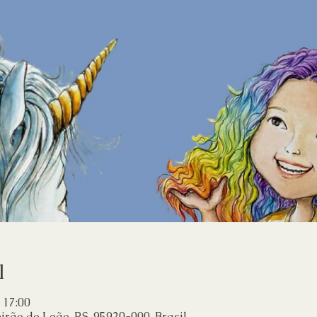
l
 17:00
rão do Leão, RS, 95920-000, Brasil