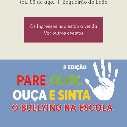
ter., 05 de ago.
  |  
Boqueirão do Leão
Os ingressos não estão à venda
Ver outros eventos