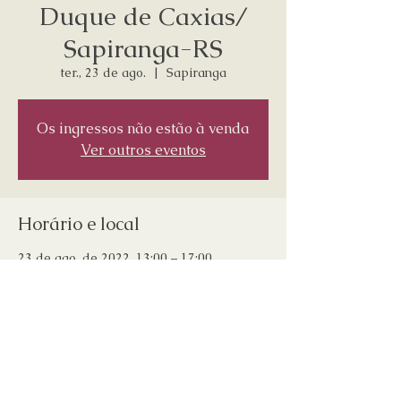
Duque de Caxias/
Sapiranga-RS
ter., 23 de ago.
  |  
Sapiranga
Os ingressos não estão à venda
Ver outros eventos
Horário e local
23 de ago. de 2022, 13:00 – 17:00
Sapiranga, Sapiranga, RS, 93815-016,
Brasil
Compartilhe esse evento