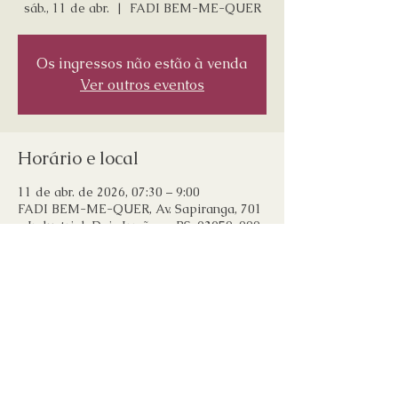
sáb., 11 de abr.
  |  
FADI BEM-ME-QUER
Os ingressos não estão à venda
Ver outros eventos
Horário e local
11 de abr. de 2026, 07:30 – 9:00
FADI BEM-ME-QUER, Av. Sapiranga, 701
- Industrial, Dois Irmãos - RS, 93950-000,
Brasil
Compartilhe esse evento