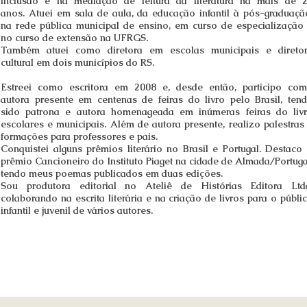
inclusão e na mediação de leitura da literatura há mais de 
anos.
Atuei em sala de aula, da educação infantil à pós-graduaçã
na rede pública municipal de ensino, em curso de especialização
no curso de extensão na UFRGS.
Também atuei como diretora em escolas municipais e direto
cultural em dois municípios do RS.
Estreei como escritora em 2008 e, desde então, participo co
autora presente em centenas de feiras do livro pelo Brasil, ten
sido
patrona e autora homenageada em inúmeras feiras do liv
escolares e municipais
. Além de autora presente, realizo palestras
formações para professores e pais.
Conquistei alguns prêmios literário no Brasil e Portugal. Destaco
prêmio Cancioneiro do Instituto Piaget na cidade de Almada/Portuga
tendo meus poemas publicados em duas edições
.
Sou produtora editorial no Ateliê de Histórias Editora Ltd
colaborando na escrita literária e na criação de livros para o públi
infantil e juvenil de vários autores.