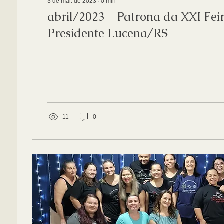
3 de mar. de 2023
∙
0
min
abril/2023 - Patrona da XXI Fei
Presidente Lucena/RS
11
0