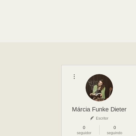
Mais ações
Márcia Funke Dieter
Escritor
0
0
seguidor
seguindo