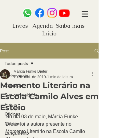
Livros
Agenda
Saiba mais
Início
Post
Todos posts
Márcia Funke Dieter
Todos posts
19 de mai. de 2019
1 min de leitura
Momento Literário na
Começar
Escola Camilo Alves em
Sua comunidade
Feiras
Esteio
Oficinas
No dia 03 de maio, Márcia Funke 
Notícias
Dieter foi a autora presente no 
Momento Literário na Escola Camilo 
Lançamento