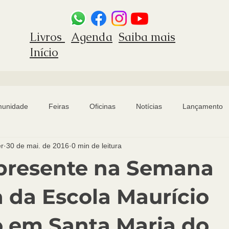
Livros
Agenda
Saiba mais
Início
munidade
Feiras
Oficinas
Notícias
Lançamento
er
30 de mai. de 2016
0 min de leitura
e ano letivo
presente na Semana
a da Escola Maurício
 em Santa Maria do