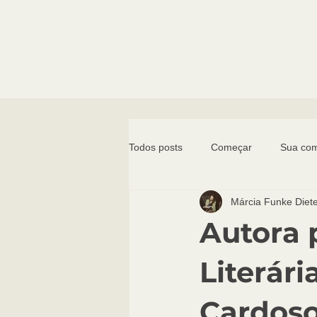
Todos posts
Começar
Sua co
Márcia Funke Diet
Autor na biblioteca
Abertura d
Autora 
Literári
Cardoso